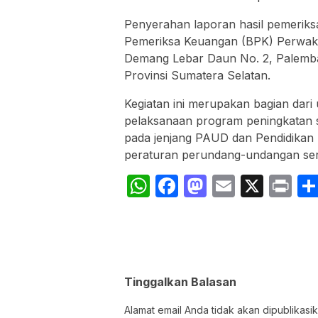
Penyerahan laporan hasil pemeriks
Pemeriksa Keuangan (BPK) Perwakila
Demang Lebar Daun No. 2, Palemba
Provinsi Sumatera Selatan.
Kegiatan ini merupakan bagian dar
pelaksanaan program peningkatan 
pada jenjang PAUD dan Pendidikan 
peraturan perundang-undangan serta
WhatsApp
Facebook
Mastodon
Email
X
Pr
Tinggalkan Balasan
Alamat email Anda tidak akan dipublikasik