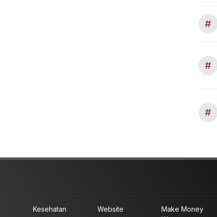
#
#
#
Kesehatan
Website
Make Money