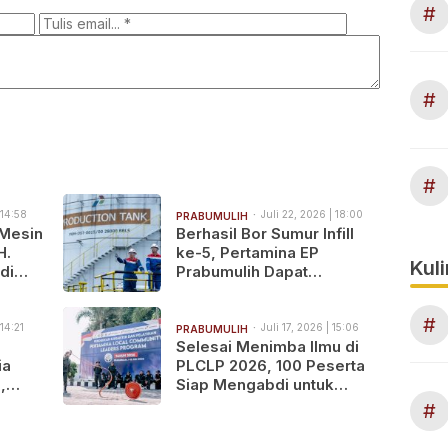
#
#
#
 14:58
Juli 22, 2026 | 18:00
PRABUMULIH
 Mesin
Berhasil Bor Sumur Infill
H.
ke-5, Pertamina EP
Kuli
di
Prabumulih Dapat
Tambahan Potensi
Produksi Minyak 2.068
#
BOPD
 14:21
Juli 17, 2026 | 15:06
PRABUMULIH
Selesai Menimba Ilmu di
ia
PLCLP 2026, 100 Peserta
,
Siap Mengabdi untuk
Negeri
#
a