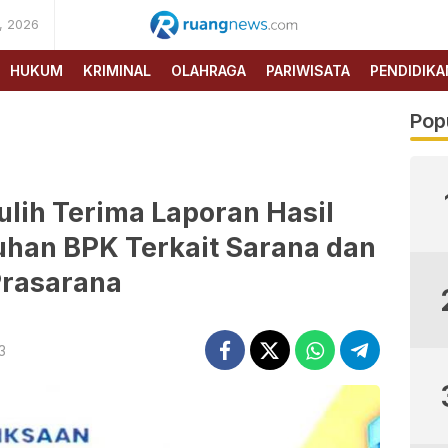
, 2026
RUANG
NEWS
HUKUM
KRIMINAL
OLAHRAGA
PARIWISATA
PENDIDIKA
Pop
ih Terima Laporan Hasil
han BPK Terkait Sarana dan
rasarana
3