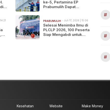
H.
ke-5, Pertamina EP
di
Prabumulih Dapat
Tambahan Potensi
#
Produksi Minyak 2.068
BOPD
 14:21
Juli 17, 2026 | 15:06
PRABUMULIH
Selesai Menimba Ilmu di
ia
PLCLP 2026, 100 Peserta
,
Siap Mengabdi untuk
#
Negeri
a
#
Kesehatan
Website
Make Money