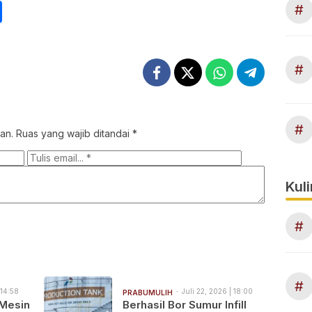
int
Share
#
#
#
an.
Ruas yang wajib ditandai
*
Kuli
#
#
 14:58
Juli 22, 2026 | 18:00
PRABUMULIH
 Mesin
Berhasil Bor Sumur Infill