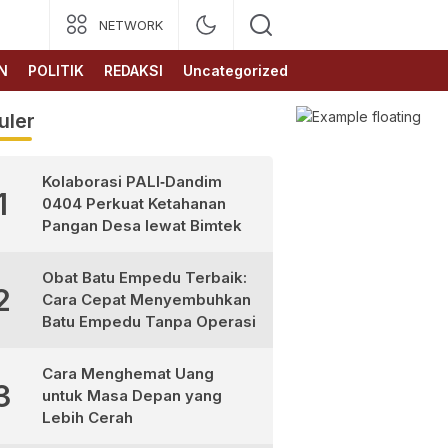
NETWORK
N
POLITIK
REDAKSI
Uncategorized
uler
Kolaborasi PALI‑Dandim
1
0404 Perkuat Ketahanan
Pangan Desa lewat Bimtek
Obat Batu Empedu Terbaik:
2
Cara Cepat Menyembuhkan
Batu Empedu Tanpa Operasi
Cara Menghemat Uang
3
untuk Masa Depan yang
Lebih Cerah