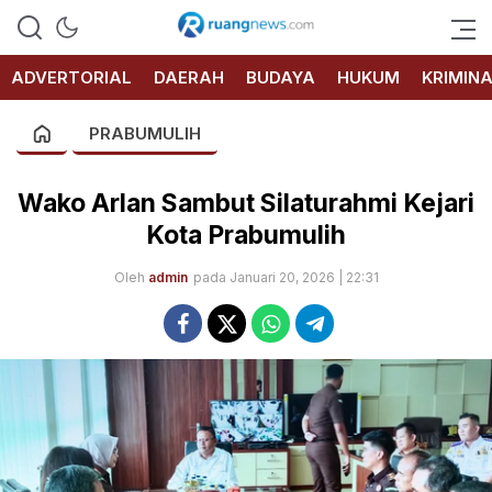
RUANG
NEWS
ADVERTORIAL
DAERAH
BUDAYA
HUKUM
KRIMIN
PRABUMULIH
Wako Arlan Sambut Silaturahmi Kejari
Kota Prabumulih
Oleh
admin
pada Januari 20, 2026 | 22:31