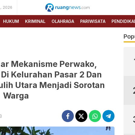
, 2026
RUANG
NEWS
HUKUM
KRIMINAL
OLAHRAGA
PARIWISATA
PENDIDIKA
Pop
gar Mekanisme Perwako,
Di Kelurahan Pasar 2 Dan
lih Utara Menjadi Sorotan
Warga
3