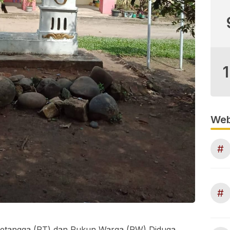
Web
#
#
Tetangga (RT) dan Rukun Warga (RW) Diduga