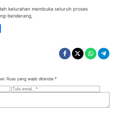
tah kelurahan membuka seluruh proses
ang-benderang,
int
Share
an.
Ruas yang wajib ditandai
*