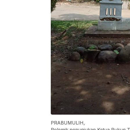
‎PRABUMULIH,
‎Polemik penunjukan Ketua Rukun 