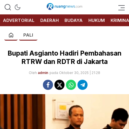
RUANG
NEWS
ADVERTORIAL
DAERAH
BUDAYA
HUKUM
KRIMIN
PALI
Bupati Asgianto Hadiri Pembahasan
RTRW dan RDTR di Jakarta
Oleh
admin
pada Oktober 30, 2025 | 21:28