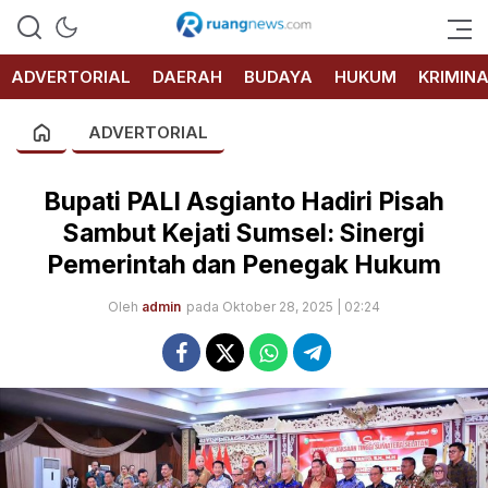
RUANG
NEWS
ADVERTORIAL
DAERAH
BUDAYA
HUKUM
KRIMIN
ADVERTORIAL
Bupati PALI Asgianto Hadiri Pisah
Sambut Kejati Sumsel: Sinergi
Pemerintah dan Penegak Hukum
Oleh
admin
pada Oktober 28, 2025 | 02:24