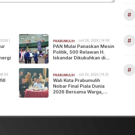
#
#
 2026 |
Juli 26, 2026 | 14:58
PRABUMULIH
ur
PAN Mulai Panaskan Mesin
Politik, 500 Relawan H.
nergi
Iskandar Dikukuhkan di
Prabumulih
#
 18:00
Juli 20, 2026 | 14:21
PRABUMULIH
ill
Wali Kota Prabumulih
Nobar Final Piala Dunia
2026 Bersama Warga,
Spanyol Juara Usai
68
Tundukkan Argentina