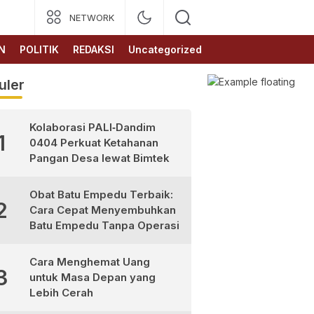
NETWORK
N
POLITIK
REDAKSI
Uncategorized
uler
Kolaborasi PALI‑Dandim
1
0404 Perkuat Ketahanan
Pangan Desa lewat Bimtek
Obat Batu Empedu Terbaik:
2
Cara Cepat Menyembuhkan
Batu Empedu Tanpa Operasi
Cara Menghemat Uang
3
untuk Masa Depan yang
Lebih Cerah