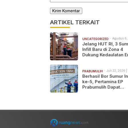
ARTIKEL TERKAIT
Agustus 6,
UNCATEGORIZED
14:54
Jelang HUT RI, 3 Sum
Infill Baru di Zona 4
Dukung Kedaulatan E
Juli 22, 2026 |
PRABUMULIH
Berhasil Bor Sumur Inf
ke-5, Pertamina EP
Prabumulih Dapat
Tambahan Potensi
Produksi Minyak 2.0
BOPD