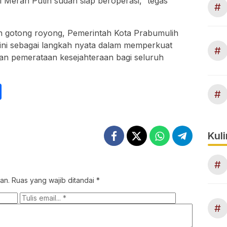
l Merah Putih sudah siap beroperasi,” tegas
#
 gotong royong, Pemerintah Kota Prabumulih
 ini sebagai langkah nyata dalam memperkuat
#
an pemerataan kesejahteraan bagi seluruh
int
Share
#
Kuli
#
an.
Ruas yang wajib ditandai
*
#