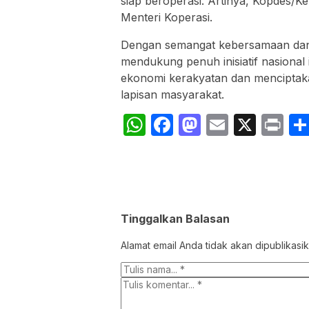
siap beroperasi.“Artinya, Kopdes/Ke
Menteri Koperasi.
Dengan semangat kebersamaan dan
mendukung penuh inisiatif nasional
ekonomi kerakyatan dan menciptak
lapisan masyarakat.
WhatsApp
Facebook
Mastodon
Email
X
Pr
Tinggalkan Balasan
Alamat email Anda tidak akan dipublikasik