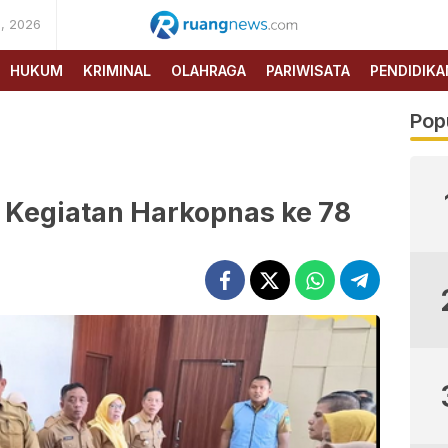
, 2026
RUANG
NEWS
HUKUM
KRIMINAL
OLAHRAGA
PARIWISATA
PENDIDIKA
Pop
i Kegiatan Harkopnas ke 78