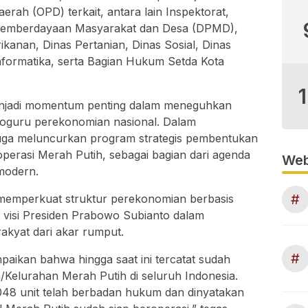
erah (OPD) terkait, antara lain Inspektorat,
Pemberdayaan Masyarakat dan Desa (DPMD),
kanan, Dinas Pertanian, Dinas Sosial, Dinas
nformatika, serta Bagian Hukum Setda Kota
enjadi momentum penting dalam meneguhkan
koguru perekonomian nasional. Dalam
juga meluncurkan program strategis pembentukan
operasi Merah Putih, sebagai bagian dari agenda
Web
 modern.
#
 memperkuat struktur perekonomian berbasis
 visi Presiden Prabowo Subianto dalam
kyat dari akar rumput.
#
ikan bahwa hingga saat ini tercatat sudah
a/Kelurahan Merah Putih di seluruh Indonesia.
.048 unit telah berbadan hukum dan dinyatakan