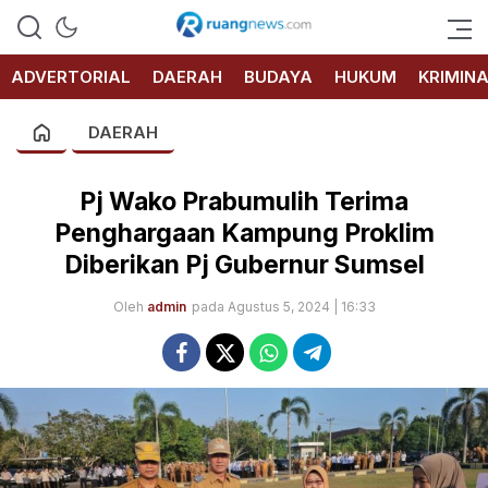
RUANG
NEWS
ADVERTORIAL
DAERAH
BUDAYA
HUKUM
KRIMIN
DAERAH
Pj Wako Prabumulih Terima
Penghargaan Kampung Proklim
Diberikan Pj Gubernur Sumsel
Oleh
admin
pada Agustus 5, 2024 | 16:33