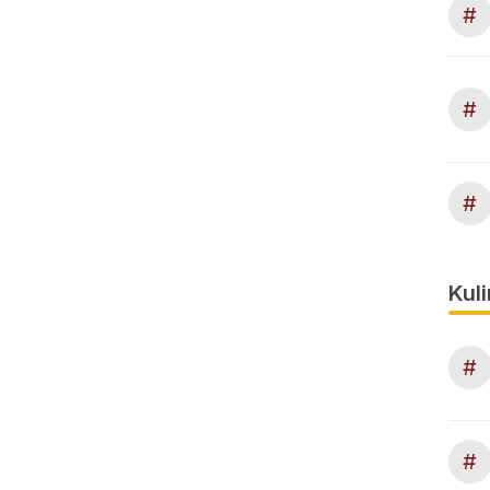
#
#
#
Kuli
#
#