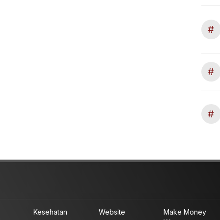
#
#
#
Kesehatan
Website
Make Money