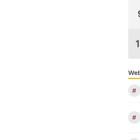
Web
#
#