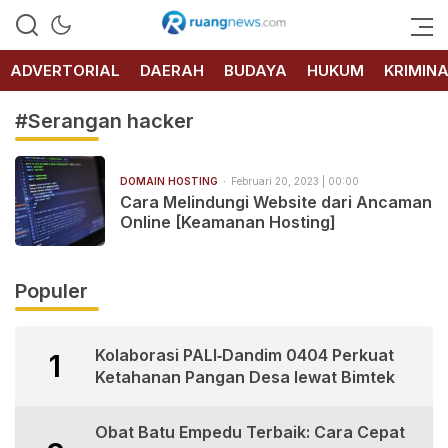
RUANG
NEWS
ADVERTORIAL
DAERAH
BUDAYA
HUKUM
KRIMIN
#Serangan hacker
DOMAIN HOSTING
Februari 20, 2023 | 00:00
Cara Melindungi Website dari Ancaman
Online [Keamanan Hosting]
Populer
Kolaborasi PALI‑Dandim 0404 Perkuat
1
Ketahanan Pangan Desa lewat Bimtek
Obat Batu Empedu Terbaik: Cara Cepat