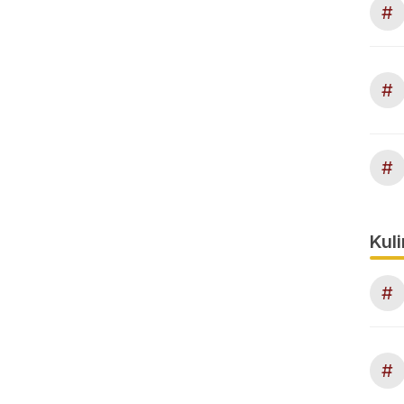
#
#
#
Kuli
#
#