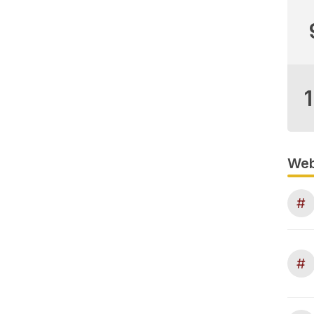
Web
#
#