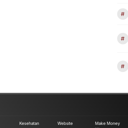
#
#
#
Kesehatan
Website
Make Money