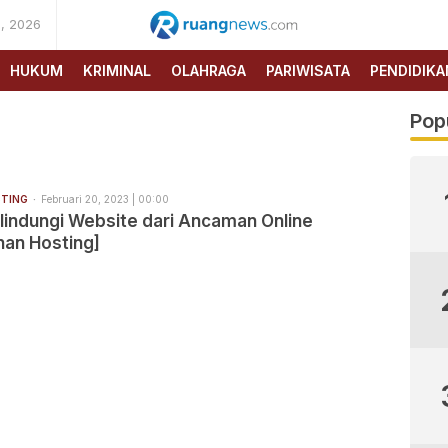
, 2026
RUANG
NEWS
HUKUM
KRIMINAL
OLAHRAGA
PARIWISATA
PENDIDIKA
Pop
TING
Februari 20, 2023 | 00:00
lindungi Website dari Ancaman Online
an Hosting]