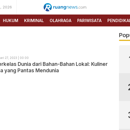
, 2026
RUANG
NEWS
HUKUM
KRIMINAL
OLAHRAGA
PARIWISATA
PENDIDIKA
Pop
ari 27, 2023 | 00:00
erkelas Dunia dari Bahan-Bahan Lokal: Kuliner
ia yang Pantas Mendunia