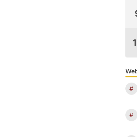
Web
#
#