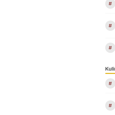
#
#
#
Kuli
#
#