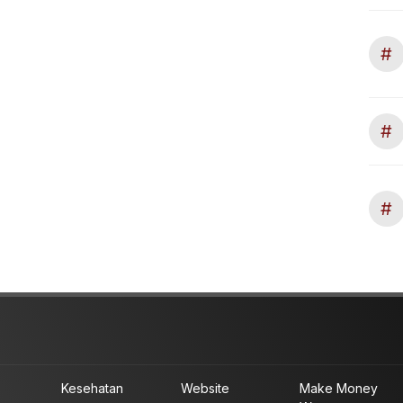
#
#
#
Kesehatan
Website
Make Money