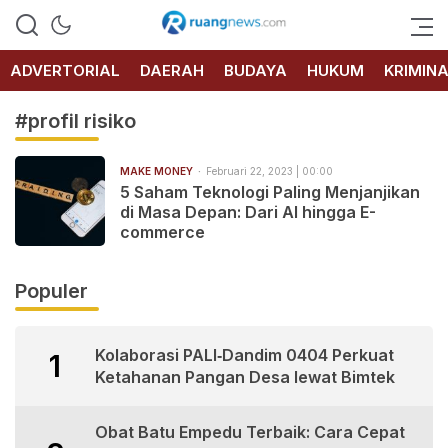
RUANG
NEWS
ADVERTORIAL
DAERAH
BUDAYA
HUKUM
KRIMIN
#profil risiko
MAKE MONEY
Februari 22, 2023 | 00:00
5 Saham Teknologi Paling Menjanjikan
di Masa Depan: Dari AI hingga E-
commerce
Populer
Kolaborasi PALI‑Dandim 0404 Perkuat
1
Ketahanan Pangan Desa lewat Bimtek
Obat Batu Empedu Terbaik: Cara Cepat