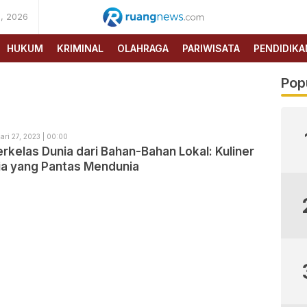
, 2026
RUANG
NEWS
HUKUM
KRIMINAL
OLAHRAGA
PARIWISATA
PENDIDIKA
Pop
ari 27, 2023 | 00:00
erkelas Dunia dari Bahan-Bahan Lokal: Kuliner
ia yang Pantas Mendunia