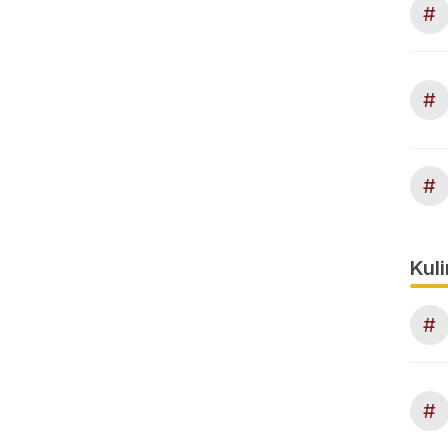
#
#
#
Kuli
#
#