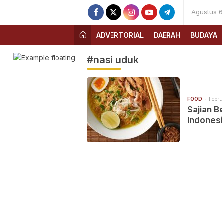
Agustus 6
ADVERTORIAL
DAERAH
BUDAYA
#nasi uduk
FOOD
Febru
Sajian B
Indones