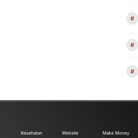
#
#
#
Kesehatan
Website
Make Money