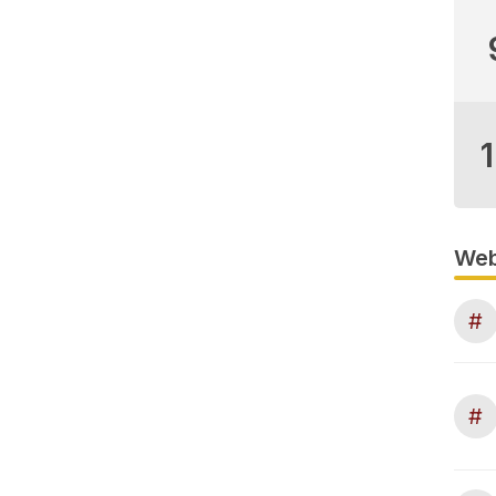
Web
#
#