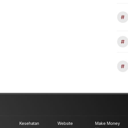
#
#
#
Kesehatan
Website
Make Money