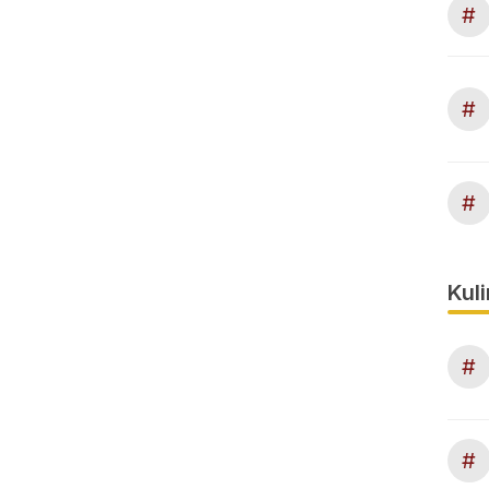
#
#
#
Kuli
#
#