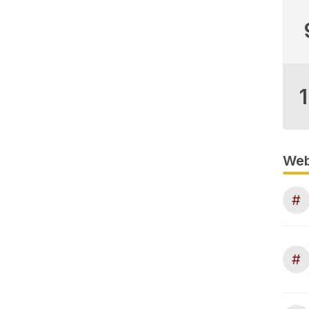
Web
#
#