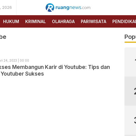
, 2026
RUANG
NEWS
HUKUM
KRIMINAL
OLAHRAGA
PARIWISATA
PENDIDIKA
be
Pop
ri 24, 2023 | 00:00
kses Membangun Karir di Youtube: Tips dan
i Youtuber Sukses