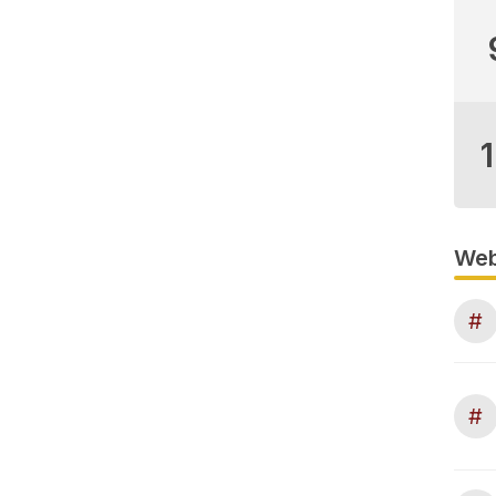
Web
#
#