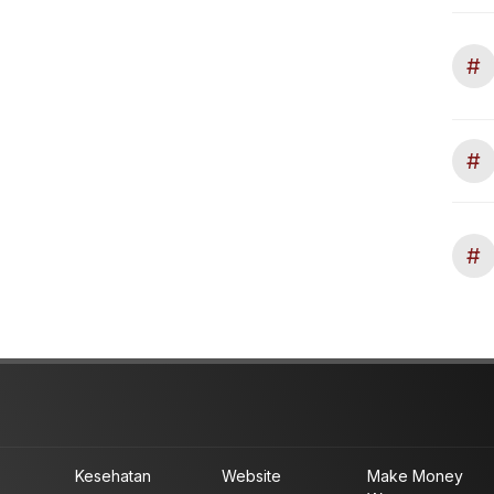
#
#
#
Kesehatan
Website
Make Money