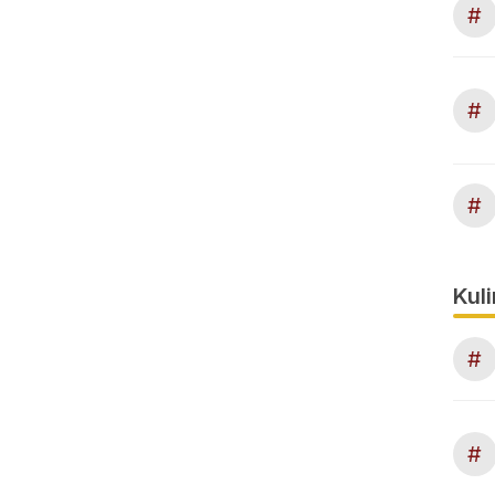
#
#
#
Kuli
#
#