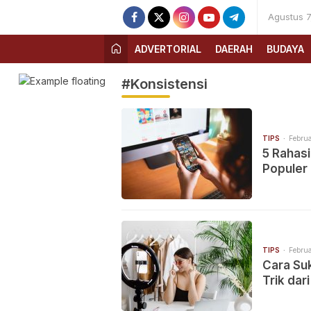
Agustus 7
ADVERTORIAL
DAERAH
BUDAYA
#Konsistensi
TIPS
Februa
5 Rahas
Populer
TIPS
Februa
Cara Su
Trik dar