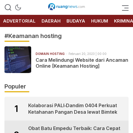
RUANG
NEWS
ADVERTORIAL
DAERAH
BUDAYA
HUKUM
KRIMIN
#Keamanan hosting
DOMAIN HOSTING
Februari 20, 2023 | 00:00
Cara Melindungi Website dari Ancaman
Online [Keamanan Hosting]
Populer
Kolaborasi PALI‑Dandim 0404 Perkuat
1
Ketahanan Pangan Desa lewat Bimtek
Obat Batu Empedu Terbaik: Cara Cepat