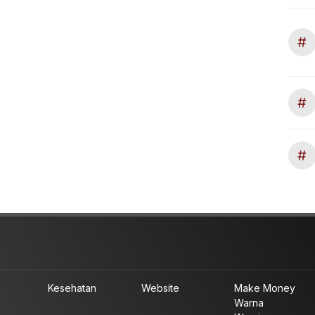
#
#
#
Kesehatan
Website
Make Money
Warna