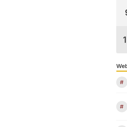
Web
#
#