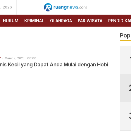
, 2026
RUANG
NEWS
HUKUM
KRIMINAL
OLAHRAGA
PARIWISATA
PENDIDIKA
Pop
Y
Maret 9, 2023 | 00:00
snis Kecil yang Dapat Anda Mulai dengan Hobi