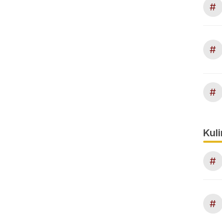
#
#
#
Kuli
#
#