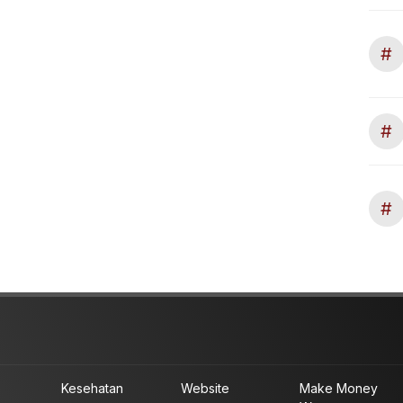
#
#
#
Kesehatan
Website
Make Money