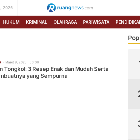
, 2026
RUANG
NEWS
HUKUM
KRIMINAL
OLAHRAGA
PARIWISATA
PENDIDIKA
Pop
R
Maret 9, 2023 | 00:00
an Tongkol: 3 Resep Enak dan Mudah Serta
mbuatnya yang Sempurna