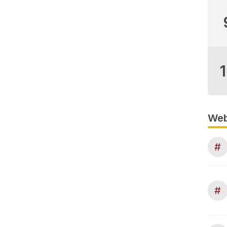
Web
#
#