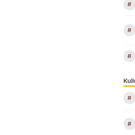
#
#
#
Kuli
#
#