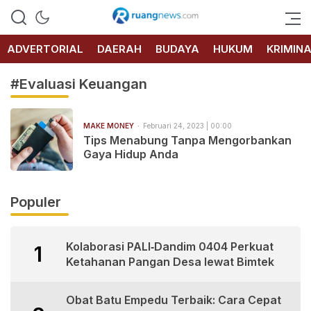
RUANG
NEWS
ADVERTORIAL
DAERAH
BUDAYA
HUKUM
KRIMIN
#Evaluasi Keuangan
MAKE MONEY
Februari 24, 2023 | 00:00
Tips Menabung Tanpa Mengorbankan
Gaya Hidup Anda
Populer
Kolaborasi PALI‑Dandim 0404 Perkuat
1
Ketahanan Pangan Desa lewat Bimtek
Obat Batu Empedu Terbaik: Cara Cepat