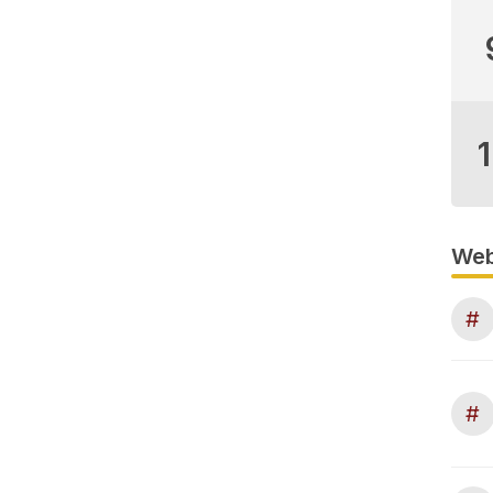
Web
#
#