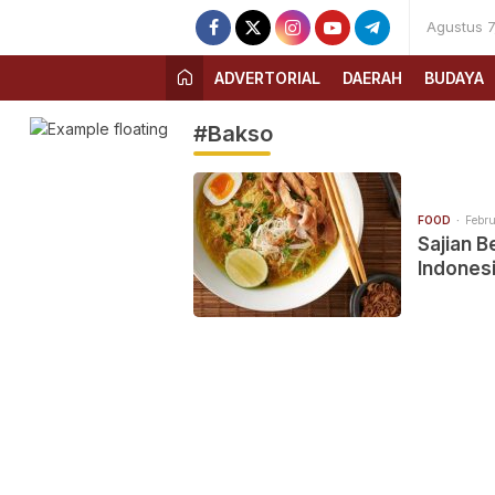
Agustus 7
ADVERTORIAL
DAERAH
BUDAYA
#Bakso
FOOD
Febru
Sajian B
Indones