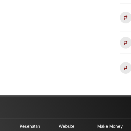
#
#
#
Kesehatan
Website
Make Money