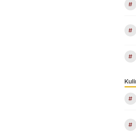
#
#
#
Kuli
#
#