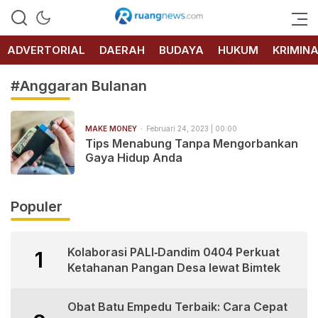
RUANG
NEWS
ADVERTORIAL
DAERAH
BUDAYA
HUKUM
KRIMIN
#Anggaran Bulanan
MAKE MONEY
Februari 24, 2023 | 00:00
Tips Menabung Tanpa Mengorbankan
Gaya Hidup Anda
Populer
Kolaborasi PALI‑Dandim 0404 Perkuat
1
Ketahanan Pangan Desa lewat Bimtek
Obat Batu Empedu Terbaik: Cara Cepat