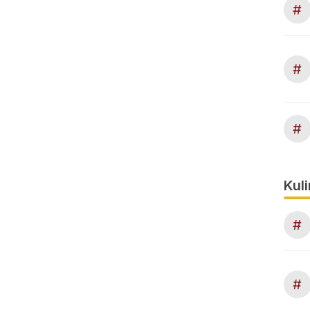
#
#
#
Kuli
#
#