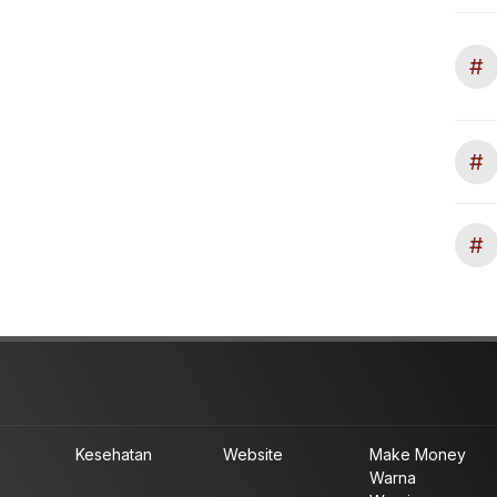
#
#
#
Kesehatan
Website
Make Money
Warna