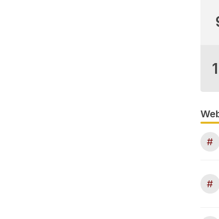
Web
#
#